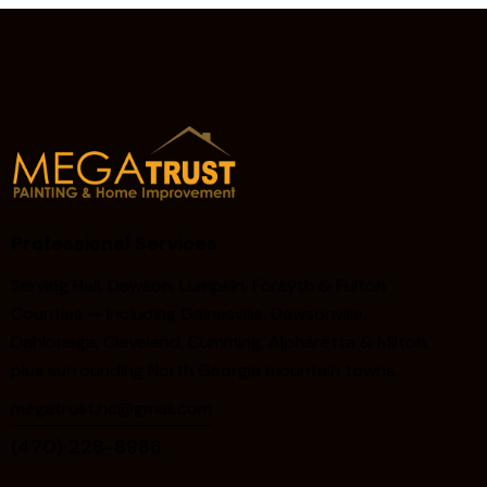
Professional Services
Serving Hall, Dawson, Lumpkin, Forsyth & Fulton
Counties — including Gainesville, Dawsonville,
Dahlonega, Cleveland, Cumming, Alpharetta & Milton,
plus surrounding North Georgia mountain towns.
megatrust.nc@gmail.com
(470) 228-8986